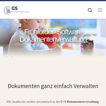
Zum Inhalt springen
Search
Frühförder- Software
Dokumentenverwaltu
Dokumentenverwaltung
ng
Dokumenten ganz einfach Verwalten
Alle Ausdrucke werden automatisch in der
C+S-Dokumentenverwaltung